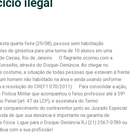
ício ilegal
desta quarta-feira (29/08), pessoa sem habilitação
aulas de ginástica para uma turma de 10 alunos em uma
de Caxias, Rio de Janeiro. O flagrante ocorreu com a
Conselho, através do Disque-Denúncia. Ao chegar no
de costume, a situação de todas pessoas que estavam à frente
a um homem não habilitado na área e ainda usando uniforme
ia a resolução do CREF1 070/2011). Para consolidar a ação,
Polícia Militar que acompanhou o falso professor até à 59º
o Penal (art. 47 da LCP), e assinatura do Termo
de comparecimento do contraventor junto ao Juizado Especial
ida de que sua denúncia é importante na garantia de
e física. Ligue para o Disque-Denúncia RJ (21) 2567-0789 ou
ribua com a sua profissão!