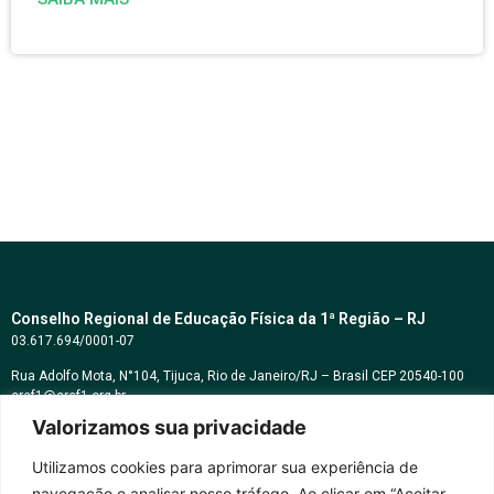
Conselho Regional de Educação Física da 1ª Região – RJ
03.617.694/0001-07
Rua Adolfo Mota, N°104, Tijuca, Rio de Janeiro/RJ – Brasil CEP 20540-100
cref1@cref1.org.br
Valorizamos sua privacidade
Assessoria de comunicação:
decom@cref1.org.br
Utilizamos cookies para aprimorar sua experiência de
navegação e analisar nosso tráfego. Ao clicar em “Aceitar