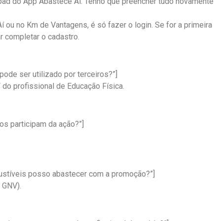
nload do App Abastece Aí. Tenho que preencher tudo novamente
Aí ou no Km de Vantagens, é só fazer o login. Se for a primeira
r completar o cadastro.
ode ser utilizado por terceiros?”]
do profissional de Educação Física.
los participam da ação?”]
bustíveis posso abastecer com a promoção?”]
 GNV).