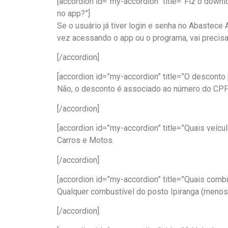
[accordion id=”my-accordion” title=”Fiz o dow
no app?”]
Se o usuário já tiver login e senha no Abastece 
vez acessando o app ou o programa, vai precisa
[/accordion]
[accordion id=”my-accordion” title=”O desconto p
Não, o desconto é associado ao número do CPF 
[/accordion]
[accordion id=”my-accordion” title=”Quais veícu
Carros e Motos.
[/accordion]
[accordion id=”my-accordion” title=”Quais com
Qualquer combustível do posto Ipiranga (menos
[/accordion]