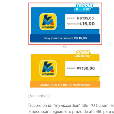
[/accordion]
[accordion id=”my-accordion” title=”O Cupom He
É necessário aguardar o prazo de até 48h para q