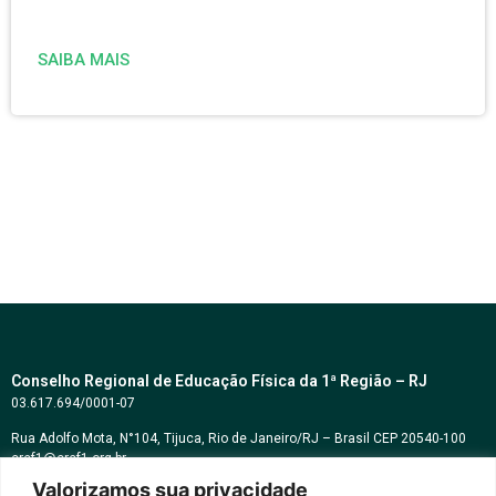
SAIBA MAIS
Conselho Regional de Educação Física da 1ª Região – RJ
03.617.694/0001-07
Rua Adolfo Mota, N°104, Tijuca, Rio de Janeiro/RJ – Brasil CEP 20540-100
cref1@cref1.org.br
Valorizamos sua privacidade
Assessoria de comunicação: