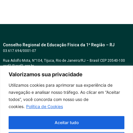
Conselho Regional de Educação Física da 1ª Região – RJ
03.617.694/0001-07
Rua Adolfo Mota, N°104, Tijuca, Rio de Janeiro/RJ – Brasil CEP 20540-100
cref1@cref1.org.br
Valorizamos sua privacidade
Assessoria de comunicação:
decom@cref1.org.br
Utilizamos cookies para aprimorar sua experiência de
navegação e analisar nosso tráfego. Ao clicar em “Aceitar
Horários de atendimento:
todos”, você concorda com nosso uso de
2ª a 6ª feira das 9h às 17h / Sábados das 09h às 13h
cookies.
Política de Cookies
Whatsapp: (21) 2569-2398
Aceitar tudo