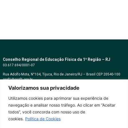
Conselho Regional de Educação Física da 1ª Região – RJ
03.617.694/0001-07
Rua Adolfo Mota, N°104, Tijuca, Rio de Janeiro/RJ – Brasil CEP 20540-100
cref1@cref1.org.br
Valorizamos sua privacidade
Assessoria de comunicação:
decom@cref1.org.br
Utilizamos cookies para aprimorar sua experiência de
navegação e analisar nosso tráfego. Ao clicar em “Aceitar
Horários de atendimento:
todos”, você concorda com nosso uso de
2ª a 6ª feira das 9h às 17h / Sábados das 09h às 13h
cookies.
Política de Cookies
Whatsapp: (21) 2569-2398