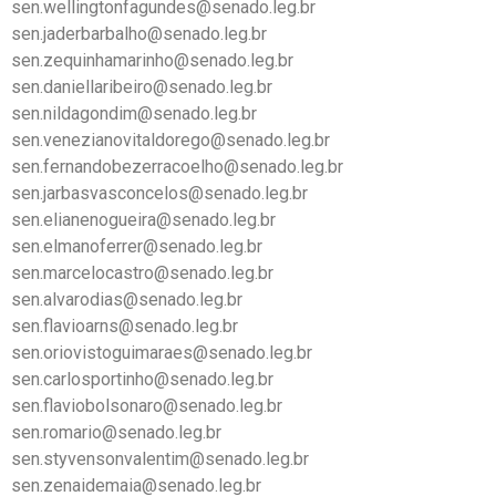
sen.wellingtonfagundes@senado.leg.br
sen.jaderbarbalho@senado.leg.br
sen.zequinhamarinho@senado.leg.br
sen.daniellaribeiro@senado.leg.br
sen.nildagondim@senado.leg.br
sen.venezianovitaldorego@senado.leg.br
sen.fernandobezerracoelho@senado.leg.br
sen.jarbasvasconcelos@senado.leg.br
sen.elianenogueira@senado.leg.br
sen.elmanoferrer@senado.leg.br
sen.marcelocastro@senado.leg.br
sen.alvarodias@senado.leg.br
sen.flavioarns@senado.leg.br
sen.oriovistoguimaraes@senado.leg.br
sen.carlosportinho@senado.leg.br
sen.flaviobolsonaro@senado.leg.br
sen.romario@senado.leg.br
sen.styvensonvalentim@senado.leg.br
sen.zenaidemaia@senado.leg.br