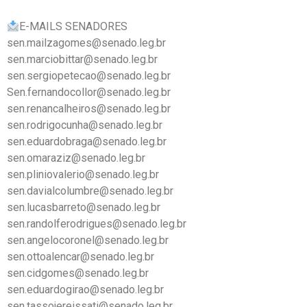
E-MAILS SENADORES
sen.mailzagomes@senado.leg.br
sen.marciobittar@senado.leg.br
sen.sergiopetecao@senado.leg.br
Sen.fernandocollor@senado.leg.br
sen.renancalheiros@senado.leg.br
sen.rodrigocunha@senado.leg.br
sen.eduardobraga@senado.leg.br
sen.omaraziz@senado.leg.br
sen.pliniovalerio@senado.leg.br
sen.davialcolumbre@senado.leg.br
sen.lucasbarreto@senado.leg.br
sen.randolferodrigues@senado.leg.br
sen.angelocoronel@senado.leg.br
sen.ottoalencar@senado.leg.br
sen.cidgomes@senado.leg.br
sen.eduardogirao@senado.leg.br
sen.tassojereissati@senado.leg.br