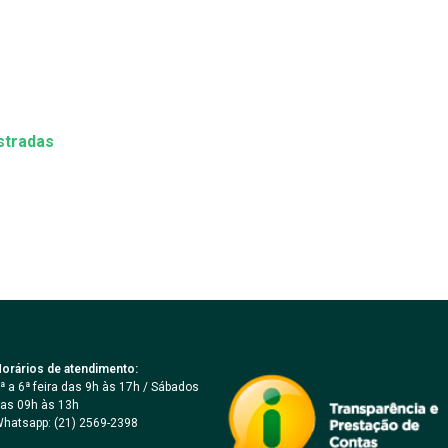
stradas
orários de atendimento:
ª a 6ª feira das 9h às 17h / Sábados
as 09h às 13h
hatsapp: (21) 2569-2398