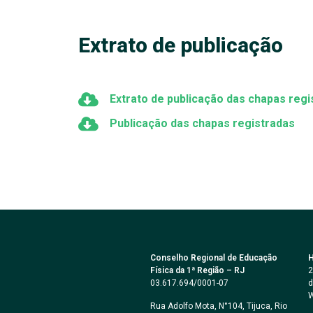
Extrato de publicação
Extrato de publicação das chapas regi
Publicação das chapas registradas
Conselho Regional de Educação
H
Física da 1ª Região – RJ
2
03.617.694/0001-07
d
W
Rua Adolfo Mota, N°104, Tijuca, Rio