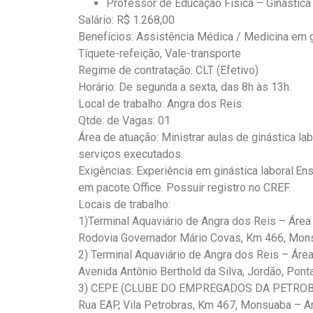
Professor de Educação Física – Ginástica
Salário: R$ 1.268,00
Benefícios: Assistência Médica / Medicina em g
Tíquete-refeição, Vale-transporte
Regime de contratação: CLT (Efetivo)
Horário: De segunda a sexta, das 8h às 13h.
Local de trabalho: Angra dos Reis.
Qtde. de Vagas: 01
Área de atuação: Ministrar aulas de ginástica lab
serviços executados.
Exigências: Experiência em ginástica laboral.
em pacote Office. Possuir registro no CREF.
Locais de trabalho:
1)Terminal Aquaviário de Angra dos Reis – Área 
Rodovia Governador Mário Covas, Km 466, Mon
2) Terminal Aquaviário de Angra dos Reis – Área 
Avenida Antônio Berthold da Silva, Jordão, Pont
3) CEPE (CLUBE DO EMPREGADOS DA PETRO
Rua EAP, Vila Petrobras, Km 467, Monsuaba – A