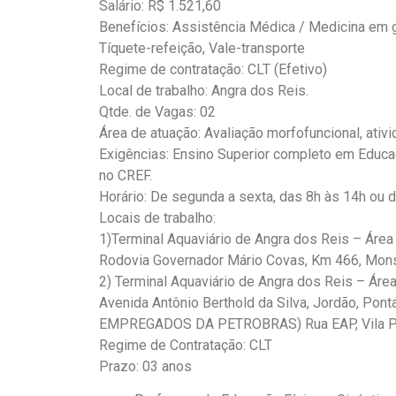
Salário: R$ 1.521,60
Benefícios: Assistência Médica / Medicina em g
Tíquete-refeição, Vale-transporte
Regime de contratação: CLT (Efetivo)
Local de trabalho: Angra dos Reis.
Qtde. de Vagas: 02
Área de atuação: Avaliação morfofuncional, ativ
Exigências: Ensino Superior completo em Educaç
no CREF.
Horário: De segunda a sexta, das 8h às 14h ou 
Locais de trabalho:
1)Terminal Aquaviário de Angra dos Reis – Área 
Rodovia Governador Mário Covas, Km 466, Mon
2) Terminal Aquaviário de Angra dos Reis – Área 
Avenida Antônio Berthold da Silva, Jordão, Pon
EMPREGADOS DA PETROBRAS) Rua EAP, Vila Pet
Regime de Contratação: CLT
Prazo: 03 anos