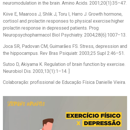
neuromodulation in the brain. Amino Acids. 2001;20(1):35–47.
Kiive E, Maaroos J, Shlik J, Toru I, Harro J. Growth hormone,
cortisol and prolactin responses to physical exercise:higher
prolactin response in depressed patients. Prog
Neuropsychopharmacol Biol Psychiatry. 2004;28(6):1007–13.
Joca SR, Padovan CM, Guimarães FS. Stress, depression and
the hippocampus. Rev Bras Psiquiatr. 2003;25 Supl 2:46–51.
Sutoo D, Akiyama K. Regulation of brain function by exercise.
Neurobiol Dis. 2003;13(1):1–14. ]
Colaboração: profissional de Educação Física Danielle Vieira.