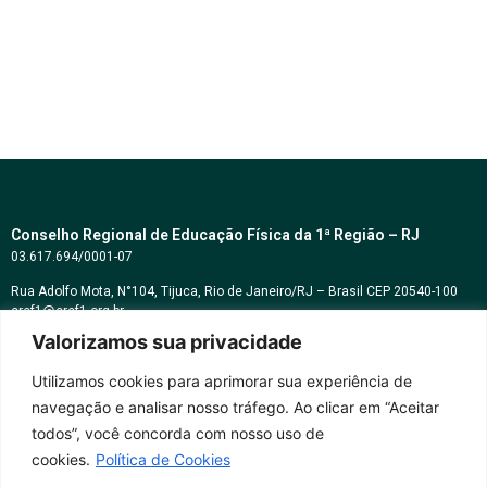
Conselho Regional de Educação Física da 1ª Região – RJ
03.617.694/0001-07
Rua Adolfo Mota, N°104, Tijuca, Rio de Janeiro/RJ – Brasil CEP 20540-100
cref1@cref1.org.br
Valorizamos sua privacidade
Assessoria de comunicação:
decom@cref1.org.br
Utilizamos cookies para aprimorar sua experiência de
navegação e analisar nosso tráfego. Ao clicar em “Aceitar
Horários de atendimento:
todos”, você concorda com nosso uso de
2ª a 6ª feira das 9h às 17h / Sábados das 09h às 13h
cookies.
Política de Cookies
Whatsapp: (21) 2569-2398