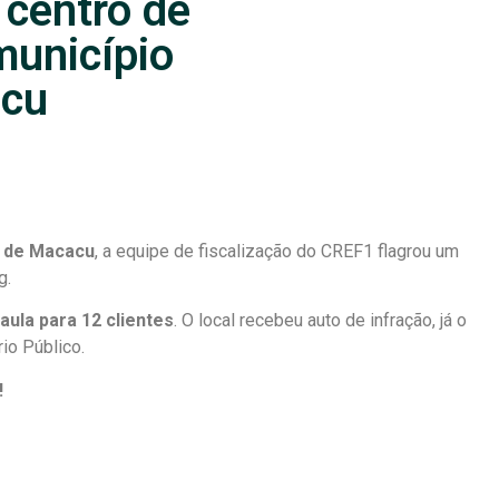
 centro de
município
acu
a de Macacu
, a equipe de fiscalização do CREF1 flagrou um
g.
aula para 12 clientes
. O local recebeu auto de infração, já o
rio Público.
!