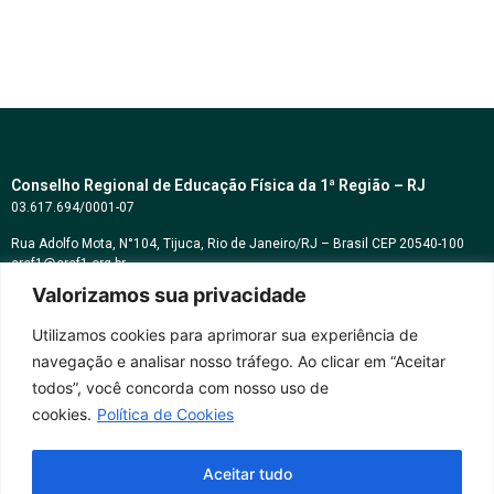
Conselho Regional de Educação Física da 1ª Região – RJ
03.617.694/0001-07
Rua Adolfo Mota, N°104, Tijuca, Rio de Janeiro/RJ – Brasil CEP 20540-100
cref1@cref1.org.br
Valorizamos sua privacidade
Assessoria de comunicação:
decom@cref1.org.br
Utilizamos cookies para aprimorar sua experiência de
navegação e analisar nosso tráfego. Ao clicar em “Aceitar
Horários de atendimento:
todos”, você concorda com nosso uso de
2ª a 6ª feira das 9h às 17h / Sábados das 09h às 13h
cookies.
Política de Cookies
Whatsapp: (21) 2569-2398
Aceitar tudo