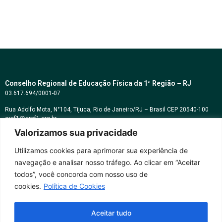
Conselho Regional de Educação Física da 1ª Região – RJ
03.617.694/0001-07
Rua Adolfo Mota, N°104, Tijuca, Rio de Janeiro/RJ – Brasil CEP 20540-100
cref1@cref1.org.br
Valorizamos sua privacidade
Assessoria de comunicação:
decom@cref1.org.br
Utilizamos cookies para aprimorar sua experiência de
navegação e analisar nosso tráfego. Ao clicar em “Aceitar
Horários de atendimento:
todos”, você concorda com nosso uso de
2ª a 6ª feira das 9h às 17h / Sábados das 09h às 13h
cookies.
Política de Cookies
Whatsapp: (21) 2569-2398
Aceitar tudo