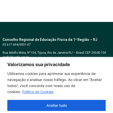
Conselho Regional de Educação Física da 1ª Região – RJ
03.617.694/0001-07
Rua Adolfo Mota, N°104, Tijuca, Rio de Janeiro/RJ – Brasil CEP 20540-100
cref1@cref1.org.br
Valorizamos sua privacidade
Assessoria de comunicação:
decom@cref1.org.br
Utilizamos cookies para aprimorar sua experiência de
navegação e analisar nosso tráfego. Ao clicar em “Aceitar
Horários de atendimento:
todos”, você concorda com nosso uso de
2ª a 6ª feira das 9h às 17h / Sábados das 09h às 13h
cookies.
Política de Cookies
Whatsapp: (21) 2569-2398
Aceitar tudo