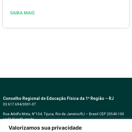
SAIBA MAIS
Conselho Regional de Educação Física da 1ª Região – RJ
03.617.694/0001-07
Rua Adolfo Mota, N°104, Tijuca, Rio de Janeiro/RJ – Brasil CEP 20540-100
cref1@cref1.org.br
Valorizamos sua privacidade
Assessoria de comunicação: