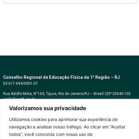
Conselho Regional de Educação Física da 1ª Região – RJ
03.617.694/0001-07
Rua Adolfo Mota, N°104, Tijuca, Rio de Janeiro/RJ – Brasil CEP 20540-100
cref1@cref1.org.br
Valorizamos sua privacidade
Assessoria de comunicação:
decom@cref1.org.br
Utilizamos cookies para aprimorar sua experiência de
navegação e analisar nosso tráfego. Ao clicar em “Aceitar
Horários de atendimento:
todos”, você concorda com nosso uso de
2ª a 6ª feira das 9h às 17h / Sábados das 09h às 13h