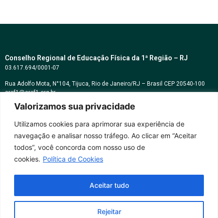
Conselho Regional de Educação Física da 1ª Região – RJ
03.617.694/0001-07
Rua Adolfo Mota, N°104, Tijuca, Rio de Janeiro/RJ – Brasil CEP 20540-100
cref1@cref1.org.br
Valorizamos sua privacidade
Assessoria de comunicação:
decom@cref1.org.br
Utilizamos cookies para aprimorar sua experiência de
navegação e analisar nosso tráfego. Ao clicar em “Aceitar
Horários de atendimento:
todos”, você concorda com nosso uso de
2ª a 6ª feira das 9h às 17h / Sábados das 09h às 13h
cookies.
Política de Cookies
Whatsapp: (21) 2569-2398
Aceitar tudo
Rejeitar