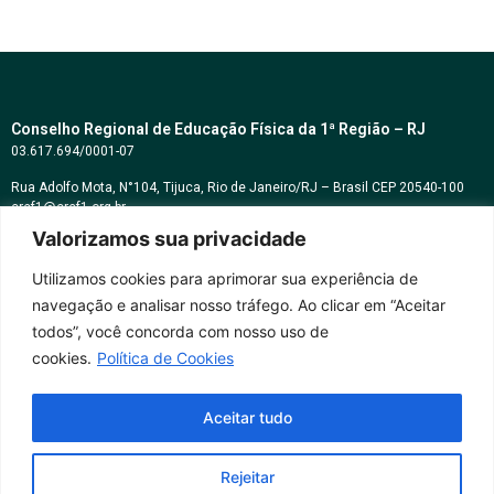
Conselho Regional de Educação Física da 1ª Região – RJ
03.617.694/0001-07
Rua Adolfo Mota, N°104, Tijuca, Rio de Janeiro/RJ – Brasil CEP 20540-100
cref1@cref1.org.br
Valorizamos sua privacidade
Assessoria de comunicação:
decom@cref1.org.br
Utilizamos cookies para aprimorar sua experiência de
navegação e analisar nosso tráfego. Ao clicar em “Aceitar
Horários de atendimento:
todos”, você concorda com nosso uso de
2ª a 6ª feira das 9h às 17h / Sábados das 09h às 13h
cookies.
Política de Cookies
Whatsapp: (21) 2569-2398
Aceitar tudo
Rejeitar