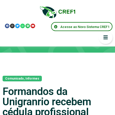
Acesse ao Novo Sistema CREF1
Notícias
Comunicado
,
Informes
Formandos da
Unigranrio recebem
cédula profissional