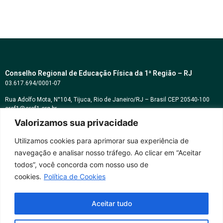
Conselho Regional de Educação Física da 1ª Região – RJ
03.617.694/0001-07
Rua Adolfo Mota, N°104, Tijuca, Rio de Janeiro/RJ – Brasil CEP 20540-100
cref1@cref1.org.br
Valorizamos sua privacidade
Assessoria de comunicação:
decom@cref1.org.br
Utilizamos cookies para aprimorar sua experiência de
navegação e analisar nosso tráfego. Ao clicar em “Aceitar
Horários de atendimento:
todos”, você concorda com nosso uso de
2ª a 6ª feira das 9h às 17h / Sábados das 09h às 13h
cookies.
Política de Cookies
Whatsapp: (21) 2569-2398
Aceitar tudo