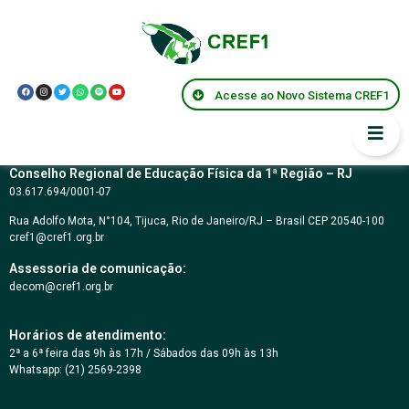
Centro de memórias
André Silva
Acesse ao Novo Sistema CREF1
Conselho Regional de Educação Física da 1ª Região – RJ
03.617.694/0001-07
Rua Adolfo Mota, N°104, Tijuca, Rio de Janeiro/RJ – Brasil CEP 20540-100
cref1@cref1.org.br
Assessoria de comunicação:
decom@cref1.org.br
Horários de atendimento:
2ª a 6ª feira das 9h às 17h / Sábados das 09h às 13h
Whatsapp: (21) 2569-2398