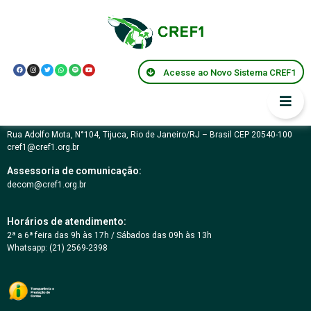
Centro de memórias
Acesse ao Novo Sistema CREF1
Conselho Regional de Educação Física da 1ª Região – RJ
03.617.694/0001-07
Rua Adolfo Mota, N°104, Tijuca, Rio de Janeiro/RJ – Brasil CEP 20540-100
cref1@cref1.org.br
Assessoria de comunicação:
decom@cref1.org.br
Horários de atendimento:
2ª a 6ª feira das 9h às 17h / Sábados das 09h às 13h
Whatsapp: (21) 2569-2398