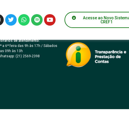
L Rodrigo Melo
Acesse ao Novo Sistem
CREF1
orários de atendimento:
ª a 6ª feira das 9h às 17h / Sábados
as 09h às 13h
hatsapp: (21) 2569-2398