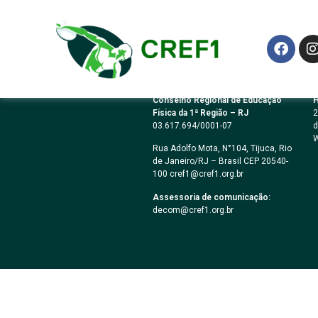
MFORMA ESPECIA
Conselho Regional de Educação
H
Física da 1ª Região – RJ
2
03.617.694/0001-07
d
W
Rua Adolfo Mota, N°104, Tijuca, Rio
de Janeiro/RJ – Brasil CEP 20540-
100 cref1@cref1.org.br
Assessoria de comunicação:
decom@cref1.org.br