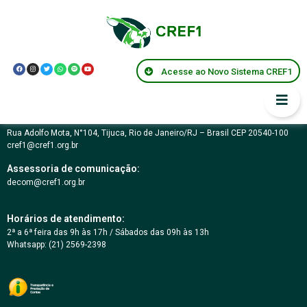
Podcast Nº 21
Acesse ao Novo Sistema CREF1
Conselho Regional de Educação Física da 1ª Região – RJ
03.617.694/0001-07
Rua Adolfo Mota, N°104, Tijuca, Rio de Janeiro/RJ – Brasil CEP 20540-100
cref1@cref1.org.br
Assessoria de comunicação:
decom@cref1.org.br
Horários de atendimento:
2ª a 6ª feira das 9h às 17h / Sábados das 09h às 13h
Whatsapp: (21) 2569-2398