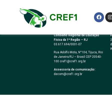
Podcast Nº 31
Conselho Regional de Educação
H
Física da 1ª Região – RJ
2
03.617.694/0001-07
d
W
Rua Adolfo Mota, N°104, Tijuca, Rio
de Janeiro/RJ – Brasil CEP 20540-
100 cref1@cref1.org.br
Assessoria de comunicação:
decom@cref1.org.br