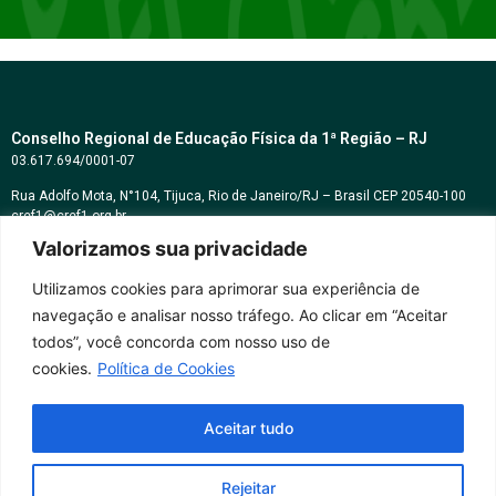
Conselho Regional de Educação Física da 1ª Região – RJ
03.617.694/0001-07
Rua Adolfo Mota, N°104, Tijuca, Rio de Janeiro/RJ – Brasil CEP 20540-100
cref1@cref1.org.br
Valorizamos sua privacidade
Assessoria de comunicação:
decom@cref1.org.br
Utilizamos cookies para aprimorar sua experiência de
navegação e analisar nosso tráfego. Ao clicar em “Aceitar
Horários de atendimento:
todos”, você concorda com nosso uso de
2ª a 6ª feira das 9h às 17h / Sábados das 09h às 13h
cookies.
Política de Cookies
Whatsapp: (21) 2569-2398
Aceitar tudo
Rejeitar