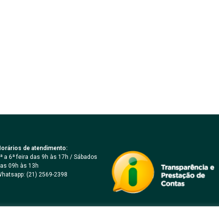
orários de atendimento:
ª a 6ª feira das 9h às 17h / Sábados
as 09h às 13h
hatsapp: (21) 2569-2398