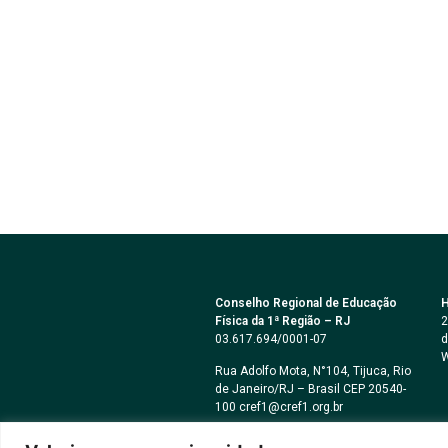
Conselho Regional de Educação
H
Física da 1ª Região – RJ
2
03.617.694/0001-07
d
W
Rua Adolfo Mota, N°104, Tijuca, Rio
de Janeiro/RJ – Brasil CEP 20540-
100 cref1@cref1.org.br
Assessoria de comunicação: