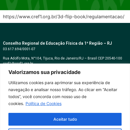
https://www.cref1.org.br/3d-flip-book/regulamentacao/
Conselho Regional de Educação Física da 1ª Região – RJ
03.617.694/0001-07
Rua Adolfo Mota, N°104, Tijuca, Rio de Janeiro/RJ – Brasil CEP 20540-100
cref1@cref1.org.br
Valorizamos sua privacidade
Assessoria de comunicação:
decom@cref1.org.br
Utilizamos cookies para aprimorar sua experiência de
navegação e analisar nosso tráfego. Ao clicar em “Aceitar
Horários de atendimento:
todos”, você concorda com nosso uso de
2ª a 6ª feira das 9h às 17h / Sábados das 09h às 13h
cookies.
Política de Cookies
Whatsapp: (21) 2569-2398
Aceitar tudo