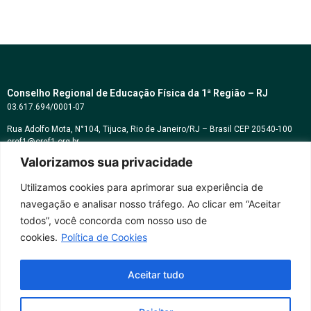
Conselho Regional de Educação Física da 1ª Região – RJ
03.617.694/0001-07
Rua Adolfo Mota, N°104, Tijuca, Rio de Janeiro/RJ – Brasil CEP 20540-100
cref1@cref1.org.br
Valorizamos sua privacidade
Assessoria de comunicação:
decom@cref1.org.br
Utilizamos cookies para aprimorar sua experiência de
navegação e analisar nosso tráfego. Ao clicar em “Aceitar
Horários de atendimento:
todos”, você concorda com nosso uso de
2ª a 6ª feira das 9h às 17h / Sábados das 09h às 13h
cookies.
Política de Cookies
Whatsapp: (21) 2569-2398
Aceitar tudo