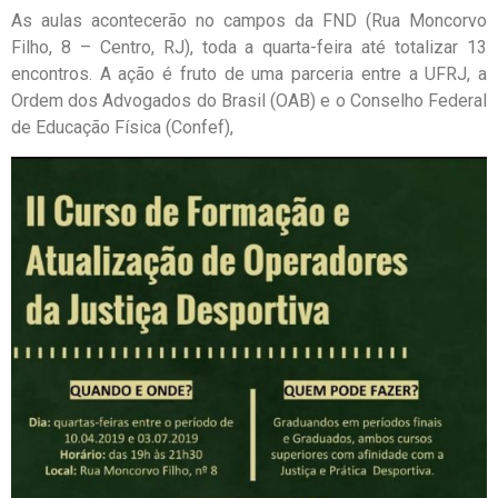
As aulas acontecerão no campos da FND (Rua Moncorvo
Filho, 8 – Centro, RJ), toda a quarta-feira até totalizar 13
encontros. A ação é fruto de uma parceria entre a UFRJ, a
Ordem dos Advogados do Brasil (OAB) e o Conselho Federal
de Educação Física (Confef),