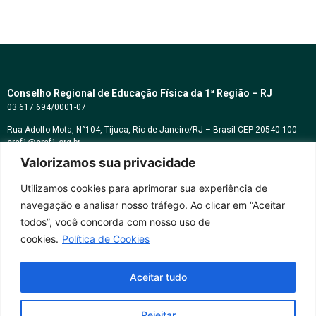
Conselho Regional de Educação Física da 1ª Região – RJ
03.617.694/0001-07
Rua Adolfo Mota, N°104, Tijuca, Rio de Janeiro/RJ – Brasil CEP 20540-100
cref1@cref1.org.br
Valorizamos sua privacidade
Assessoria de comunicação:
decom@cref1.org.br
Utilizamos cookies para aprimorar sua experiência de
navegação e analisar nosso tráfego. Ao clicar em “Aceitar
Horários de atendimento:
todos”, você concorda com nosso uso de
2ª a 6ª feira das 9h às 17h / Sábados das 09h às 13h
cookies.
Política de Cookies
Whatsapp: (21) 2569-2398
Aceitar tudo
Rejeitar