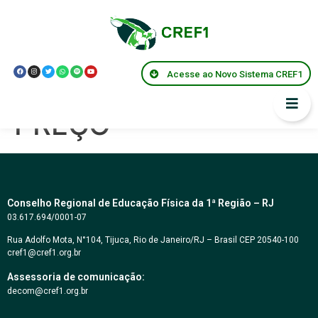
PREGÃO
ELETRÔNICO SRP Nº
Acesse ao Novo Sistema CREF1
01/2023 – MENOR
PREÇO
Conselho Regional de Educação Física da 1ª Região – RJ
03.617.694/0001-07
Rua Adolfo Mota, N°104, Tijuca, Rio de Janeiro/RJ – Brasil CEP 20540-100
cref1@cref1.org.br
Assessoria de comunicação:
decom@cref1.org.br