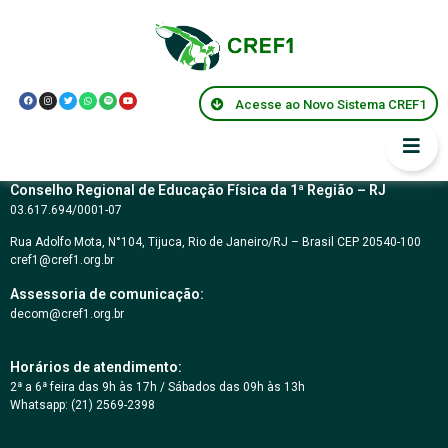
CARTA CONVITE Nº
01/2017
Acesse ao Novo Sistema CREF1
Conselho Regional de Educação Física da 1ª Região – RJ
03.617.694/0001-07
Rua Adolfo Mota, N°104, Tijuca, Rio de Janeiro/RJ – Brasil CEP 20540-100
cref1@cref1.org.br
Assessoria de comunicação:
decom@cref1.org.br
Horários de atendimento:
2ª a 6ª feira das 9h às 17h / Sábados das 09h às 13h
Whatsapp: (21) 2569-2398