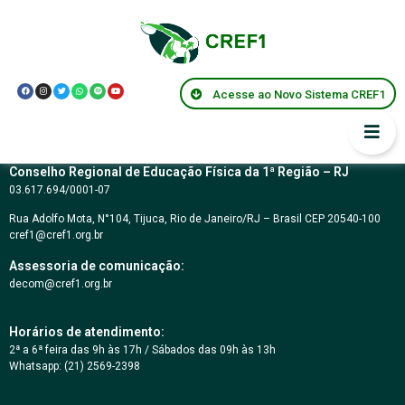
CARTA CONVITE Nº
02/2017
Acesse ao Novo Sistema CREF1
Conselho Regional de Educação Física da 1ª Região – RJ
03.617.694/0001-07
Rua Adolfo Mota, N°104, Tijuca, Rio de Janeiro/RJ – Brasil CEP 20540-100
cref1@cref1.org.br
Assessoria de comunicação:
decom@cref1.org.br
Horários de atendimento:
2ª a 6ª feira das 9h às 17h / Sábados das 09h às 13h
Whatsapp: (21) 2569-2398