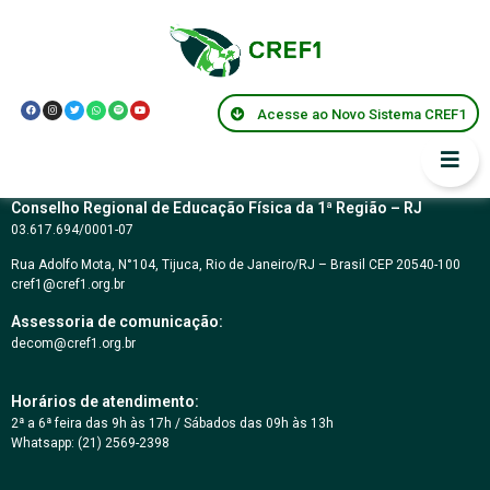
CARTA CONVITE Nº
04/2017
Acesse ao Novo Sistema CREF1
Conselho Regional de Educação Física da 1ª Região – RJ
03.617.694/0001-07
Rua Adolfo Mota, N°104, Tijuca, Rio de Janeiro/RJ – Brasil CEP 20540-100
cref1@cref1.org.br
Assessoria de comunicação:
decom@cref1.org.br
Horários de atendimento:
2ª a 6ª feira das 9h às 17h / Sábados das 09h às 13h
Whatsapp: (21) 2569-2398