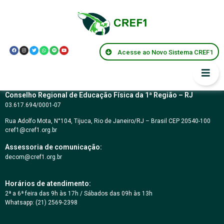
CARTA CONVITE Nº
05/2019
Acesse ao Novo Sistema CREF1
Conselho Regional de Educação Física da 1ª Região – RJ
03.617.694/0001-07
Rua Adolfo Mota, N°104, Tijuca, Rio de Janeiro/RJ – Brasil CEP 20540-100
cref1@cref1.org.br
Assessoria de comunicação:
decom@cref1.org.br
Horários de atendimento:
2ª a 6ª feira das 9h às 17h / Sábados das 09h às 13h
Whatsapp: (21) 2569-2398