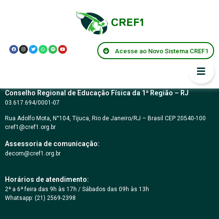
CARTA CONVITE Nº
06/2017
Acesse ao Novo Sistema CREF1
Conselho Regional de Educação Física da 1ª Região – RJ
03.617.694/0001-07
Rua Adolfo Mota, N°104, Tijuca, Rio de Janeiro/RJ – Brasil CEP 20540-100
cref1@cref1.org.br
Assessoria de comunicação:
decom@cref1.org.br
Horários de atendimento:
2ª a 6ª feira das 9h às 17h / Sábados das 09h às 13h
Whatsapp: (21) 2569-2398