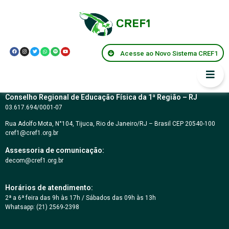
CARTA CONVITE Nº
06/2018
Acesse ao Novo Sistema CREF1
Conselho Regional de Educação Física da 1ª Região – RJ
03.617.694/0001-07
Rua Adolfo Mota, N°104, Tijuca, Rio de Janeiro/RJ – Brasil CEP 20540-100
cref1@cref1.org.br
Assessoria de comunicação:
decom@cref1.org.br
Horários de atendimento:
2ª a 6ª feira das 9h às 17h / Sábados das 09h às 13h
Whatsapp: (21) 2569-2398