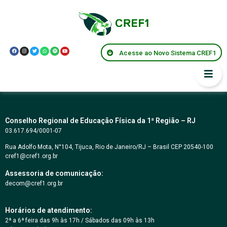
Decreto Municipal
38.255 – Rio de
Acesse ao Novo Sistema CREF1
Janeiro
Conselho Regional de Educação Física da 1ª Região – RJ
03.617.694/0001-07
Rua Adolfo Mota, N°104, Tijuca, Rio de Janeiro/RJ – Brasil CEP 20540-100
cref1@cref1.org.br
Assessoria de comunicação:
decom@cref1.org.br
Horários de atendimento:
2ª a 6ª feira das 9h às 17h / Sábados das 09h às 13h