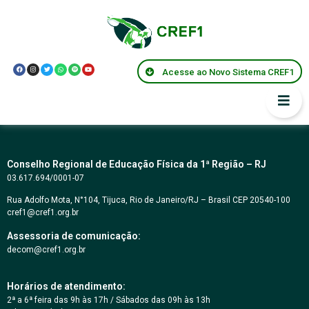
DISPENSA
ELETRÔNICA Nº
Acesse ao Novo Sistema CREF1
004/2024
Conselho Regional de Educação Física da 1ª Região – RJ
03.617.694/0001-07
Rua Adolfo Mota, N°104, Tijuca, Rio de Janeiro/RJ – Brasil CEP 20540-100
cref1@cref1.org.br
Assessoria de comunicação:
decom@cref1.org.br
Horários de atendimento:
2ª a 6ª feira das 9h às 17h / Sábados das 09h às 13h