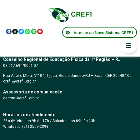
Lei Estadual Nº
4.978
Acesse ao Novo Sistema CREF1
Conselho Regional de Educação Física da 1ª Região – RJ
03.617.694/0001-07
Rua Adolfo Mota, N°104, Tijuca, Rio de Janeiro/RJ – Brasil CEP 20540-100
cref1@cref1.org.br
Assessoria de comunicação:
decom@cref1.org.br
Horários de atendimento:
2ª a 6ª feira das 9h às 17h / Sábados das 09h às 13h
Whatsapp: (21) 2569-2398