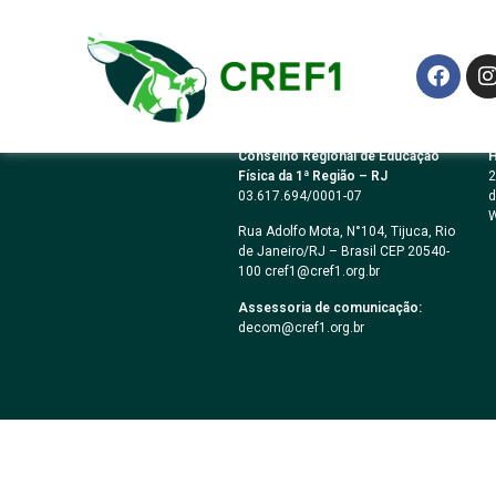
Lei Municipal 314
Conselho Regional de Educação
H
Física da 1ª Região – RJ
2
03.617.694/0001-07
d
W
Rua Adolfo Mota, N°104, Tijuca, Rio
de Janeiro/RJ – Brasil CEP 20540-
100 cref1@cref1.org.br
Assessoria de comunicação:
decom@cref1.org.br