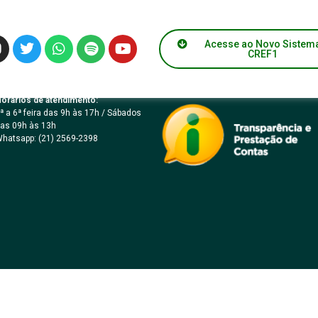
9/2020 – Cabo Frio
Acesse ao Novo Sistem
CREF1
orários de atendimento:
ª a 6ª feira das 9h às 17h / Sábados
as 09h às 13h
hatsapp: (21) 2569-2398