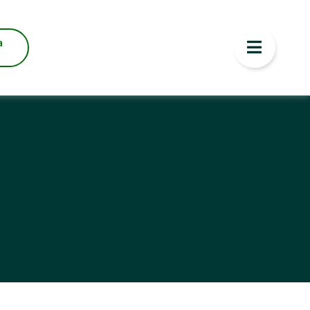
o Física Nº 2174
a