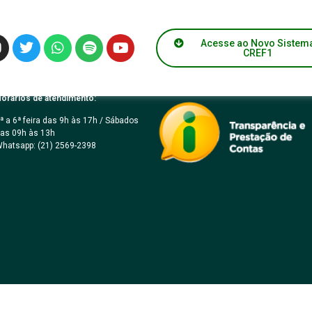
Dia do Prof. de Educaçã
Acesse ao Novo Sistem
CREF1
orários de atendimento:
ª a 6ª feira das 9h às 17h / Sábados
as 09h às 13h
hatsapp: (21) 2569-2398