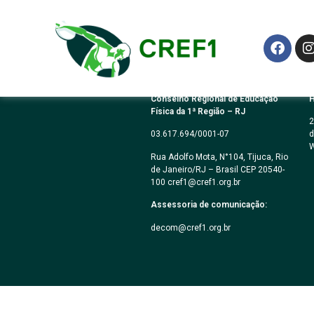
Lei Municipal do 
Conselho Regional de Educação
H
Física da 1ª Região – RJ
2
03.617.694/0001-07
d
W
Rua Adolfo Mota, N°104, Tijuca, Rio
de Janeiro/RJ – Brasil CEP 20540-
100 cref1@cref1.org.br
Assessoria de comunicação:
decom@cref1.org.br