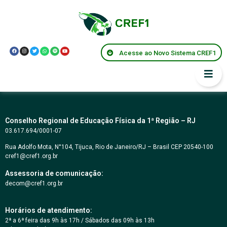
Lei Municipal do Dia
do Prof. de Educação
Acesse ao Novo Sistema CREF1
Física Nº 4202
Conselho Regional de Educação Física da 1ª Região – RJ
03.617.694/0001-07
Rua Adolfo Mota, N°104, Tijuca, Rio de Janeiro/RJ – Brasil CEP 20540-100
cref1@cref1.org.br
Assessoria de comunicação:
decom@cref1.org.br
Horários de atendimento:
2ª a 6ª feira das 9h às 17h / Sábados das 09h às 13h