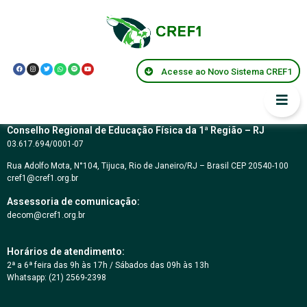
Parecer Federal
CNE/CES 58/2004
Acesse ao Novo Sistema CREF1
Conselho Regional de Educação Física da 1ª Região – RJ
03.617.694/0001-07
Rua Adolfo Mota, N°104, Tijuca, Rio de Janeiro/RJ – Brasil CEP 20540-100
cref1@cref1.org.br
Assessoria de comunicação:
decom@cref1.org.br
Horários de atendimento:
2ª a 6ª feira das 9h às 17h / Sábados das 09h às 13h
Whatsapp: (21) 2569-2398