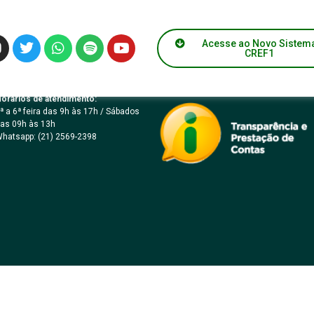
ICO Nº 009/2021 – M
Acesse ao Novo Sistem
CREF1
orários de atendimento:
ª a 6ª feira das 9h às 17h / Sábados
as 09h às 13h
hatsapp: (21) 2569-2398