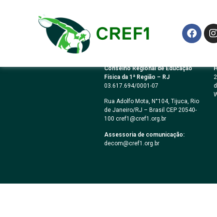
PREGÃO ELETRÔN
Conselho Regional de Educação
H
Física da 1ª Região – RJ
2
03.617.694/0001-07
d
W
Rua Adolfo Mota, N°104, Tijuca, Rio
de Janeiro/RJ – Brasil CEP 20540-
100 cref1@cref1.org.br
Assessoria de comunicação:
decom@cref1.org.br