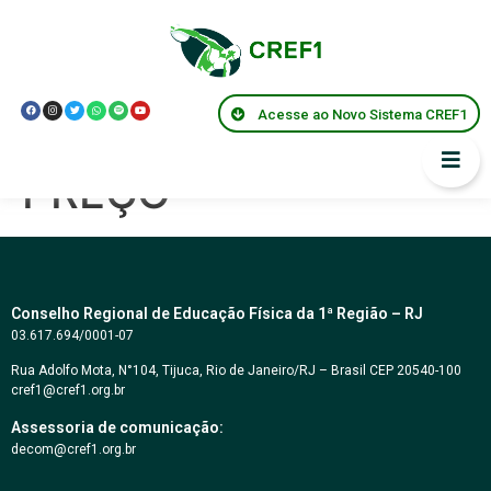
PREGÃO
ELETRÔNICO Nº
Acesse ao Novo Sistema CREF1
012/2022 – MENOR
PREÇO
Conselho Regional de Educação Física da 1ª Região – RJ
03.617.694/0001-07
Rua Adolfo Mota, N°104, Tijuca, Rio de Janeiro/RJ – Brasil CEP 20540-100
cref1@cref1.org.br
Assessoria de comunicação:
decom@cref1.org.br