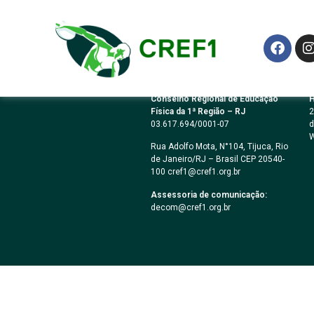
PREGÃO ELETRÔN
Conselho Regional de Educação
H
Física da 1ª Região – RJ
2
03.617.694/0001-07
d
W
Rua Adolfo Mota, N°104, Tijuca, Rio
de Janeiro/RJ – Brasil CEP 20540-
100 cref1@cref1.org.br
Assessoria de comunicação:
decom@cref1.org.br