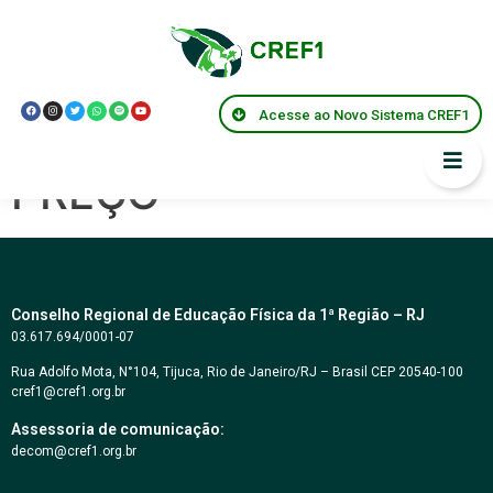
PREGÃO
ELETRÔNICO Nº
Acesse ao Novo Sistema CREF1
015/2022 – MENOR
PREÇO
Conselho Regional de Educação Física da 1ª Região – RJ
03.617.694/0001-07
Rua Adolfo Mota, N°104, Tijuca, Rio de Janeiro/RJ – Brasil CEP 20540-100
cref1@cref1.org.br
Assessoria de comunicação:
decom@cref1.org.br