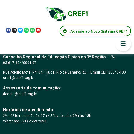
Resolução CREF1
018/2001
Acesse ao Novo Sistema CREF1
Conselho Regional de Educação Física da 1ª Região – RJ
03.617.694/0001-07
Rua Adolfo Mota, N°104, Tijuca, Rio de Janeiro/RJ – Brasil CEP 20540-100
cref1@cref1.org.br
Assessoria de comunicação:
decom@cref1.org.br
Horários de atendimento:
2ª a 6ª feira das 9h às 17h / Sábados das 09h às 13h
Whatsapp: (21) 2569-2398