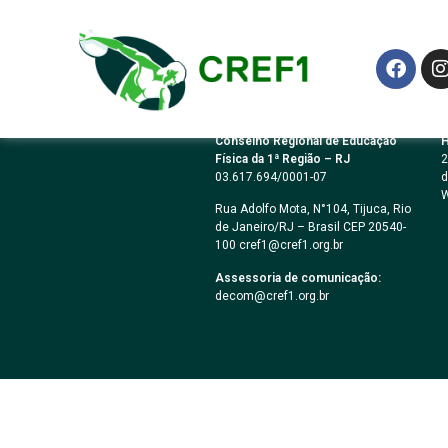
Resolução CREF1
Conselho Regional de Educação
H
Física da 1ª Região – RJ
2
03.617.694/0001-07
d
W
Rua Adolfo Mota, N°104, Tijuca, Rio
de Janeiro/RJ – Brasil CEP 20540-
100 cref1@cref1.org.br
Assessoria de comunicação:
decom@cref1.org.br