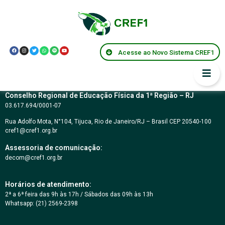
Resolução CREF1
025/2003
Acesse ao Novo Sistema CREF1
Conselho Regional de Educação Física da 1ª Região – RJ
03.617.694/0001-07
Rua Adolfo Mota, N°104, Tijuca, Rio de Janeiro/RJ – Brasil CEP 20540-100
cref1@cref1.org.br
Assessoria de comunicação:
decom@cref1.org.br
Horários de atendimento:
2ª a 6ª feira das 9h às 17h / Sábados das 09h às 13h
Whatsapp: (21) 2569-2398