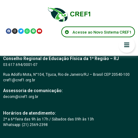
Resolução CREF1
030/2004
Acesse ao Novo Sistema CREF1
Conselho Regional de Educação Física da 1ª Região – RJ
03.617.694/0001-07
Rua Adolfo Mota, N°104, Tijuca, Rio de Janeiro/RJ – Brasil CEP 20540-100
cref1@cref1.org.br
Assessoria de comunicação:
decom@cref1.org.br
Horários de atendimento:
2ª a 6ª feira das 9h às 17h / Sábados das 09h às 13h
Whatsapp: (21) 2569-2398